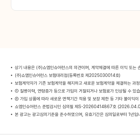
정**
010-****-8808
강**
010-****-5122
박**
010-****-0862
상기 내용은 (주)쇼엠인슈어런스의 의견이며, 계약체결에 따른 이익 또는 
장**
010-****-9511
(주)쇼엠인슈어런스 보험대리점(등록번호 제2025030014호)
보험계약자가 기존 보험계약을 해지하고 새로운 보험계약을 체결하는 과
김**
010-****-6183
① 질병이력, 연령증가 등으로 가입이 거절되거나 보험료가 인상될 수 있습
② 가입 상품에 따라 새로운 면책기간 적용 및 보장 제한 등 기타 불이익이
쇼엠인슈어런스 준법감시인 심의필 제S-20260414867호 (2026.04.02
정**
010-****-5805
본 광고는 광고심의기준을 준수하였으며, 유효기간은 심의일로부터 1년입